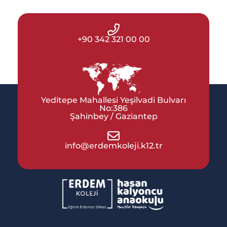
+90 342 321 00 00
Yeditepe Mahallesi Yeşilvadi Bulvarı
No:386
Şahinbey / Gaziantep
info@erdemkoleji.k12.tr