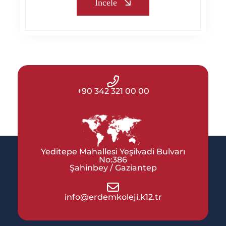
İncele
+90 342 321 00 00
Yeditepe Mahallesi Yeşilvadi Bulvarı
No:386
Şahinbey / Gaziantep
info@erdemkoleji.k12.tr