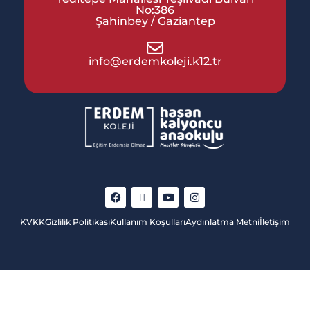
No:386
Şahinbey / Gaziantep
info@erdemkoleji.k12.tr
KVKK
Gizlilik Politikası
Kullanım Koşulları
Aydınlatma Metni
İletişim