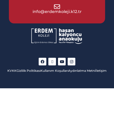
info@erdemkoleji.k12.tr
KVKK
Gizlilik Politikası
Kullanım Koşulları
Aydınlatma Metni
İletişim