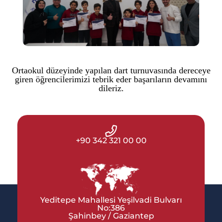
Ortaokul düzeyinde yapılan dart turnuvasında dereceye
giren öğrencilerimizi tebrik eder başarıların devamını
dileriz.
+90 342 321 00 00
Yeditepe Mahallesi Yeşilvadi Bulvarı
No:386
Şahinbey / Gaziantep