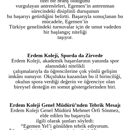
özel bir branş olduğunu
vurgulayan antrenörleri, Egemen’in antrenman
sürecindeki disiplinli duruşunun
bu başarıyı getirdiğini belirtti. Başarıyla sonuçlanan bu
mücadele, Egemen’in
Türkiye genelindeki turnuvalar için de umut vadeden
bir başlangıç niteliği
taşıyor.
Erdem Koleji, Sporda da Zirvede
Erdem Koleji, akademik başarılarının yanında spor
alanındaki nitelikli
çalışmalarıyla da öğrencilerine çok yönlü gelişim
imkânı sunuyor. Okçulukta kazanılan bu il birinciliği,
okulun spora verdiği değerin ve öğrenciye olan
bireysel desteğin en somut göstergelerinden biri.
Erdem Koleji Genel Müdürü’nden Tebrik Mesajı
Erdem Koleji Genel Müdürü Mehmet Örfi Sönmez,
elde edilen bu başarıyla
ilgili olarak şunları söyledi:
“Egemen Yel’i gönülden tebrik ediyorum.