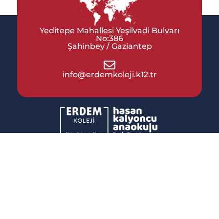
Yeditepe Mahallesi Yeşilvadi Bulvarı
No:386
Şahinbey / Gaziantep
info@erdemkoleji.k12.tr
KVKK
Gizlilik Politikası
Kullanım Koşulları
Aydınlatma Metni
İletişim