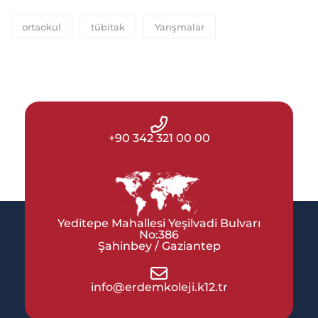
ortaokul
tübitak
Yarışmalar
+90 342 321 00 00
Yeditepe Mahallesi Yeşilvadi Bulvarı
No:386
Şahinbey / Gaziantep
info@erdemkoleji.k12.tr