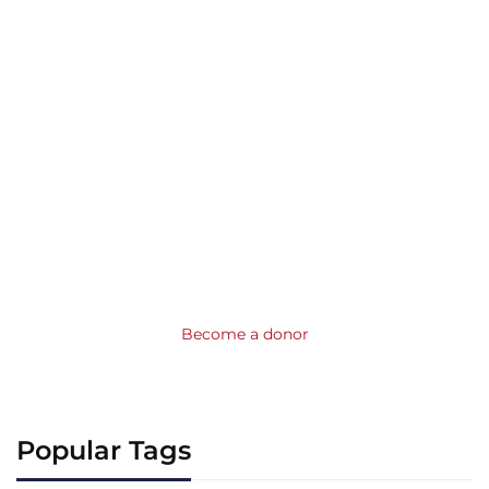
Donation
Helps Us
$100
MILLION GOAL
Become a donor
Popular Tags